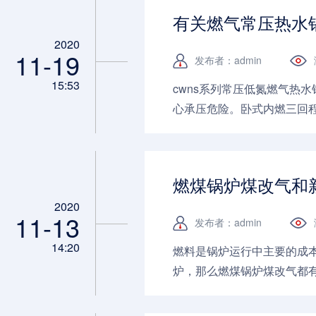
有关燃气常压热水
2020
11-19
发布者：admin
15:53
cwns系列常压低氮燃气热
心承压危险。卧式内燃三回
行得到有效保证。波形炉胆
动，且有效增加炉膛受热面
荷调节，自动补水等均为全
燃煤锅炉煤改气和
教你几招。...
2020
11-13
发布者：admin
14:20
燃料是锅炉运行中主要的成
炉，那么燃煤锅炉煤改气都有