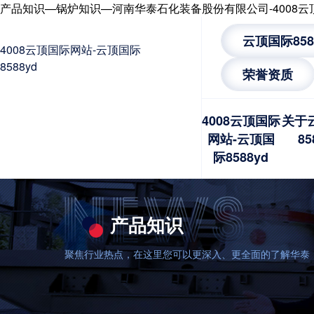
产品知识—锅炉知识—河南华泰石化装备股份有限公司-4008云
云顶国际85
4008云顶国际网站-云顶国际
8588yd
荣誉资质
4008云顶国际
关于
网站-云顶国
85
际8588yd
产品知识
聚焦行业热点，在这里您可以更深入、更全面的了解华泰