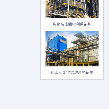
焦化余热回收利用锅炉
化工三废混燃炉余热锅炉