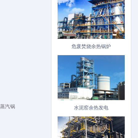
危废焚烧余热锅炉
蒸汽锅
水泥窑余热发电