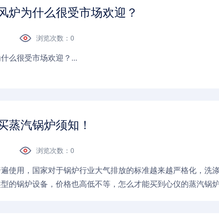
风炉为什么很受市场欢迎？
浏览次数：0
什么很受市场欢迎？...
买蒸汽锅炉须知！
浏览次数：0
普遍使用，国家对于锅炉行业大气排放的标准越来越严格化，洗
型的锅炉设备，价格也高低不等，怎么才能买到心仪的蒸汽锅炉呢