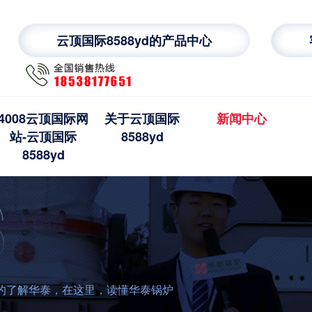
云顶国际8588yd的产品中心
4008云顶国际网
关于云顶国际
新闻中心
站-云顶国际
8588yd
8588yd
的了解华泰，在这里，读懂华泰锅炉