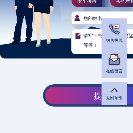
专车接待
实地考
销售热线
在线留言
返回顶部