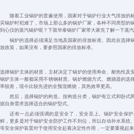
随着工业锅炉的普遍使用，国家对于锅炉行业大气排放的
买锅炉时犯难了，市场上那么多的锅炉厂家，各种不同类型的
到心仪的蒸汽锅炉呢？下面华泰锅炉厂家带大家先了解一下蒸汽
锅炉的选择必须满足当地及国家的排放标准。因此在选择
放政策，如果没有，要参照国家的排放标准。
选择锅炉主体的材质，主材决定了锅炉的使用寿命、耐热性及
锅炉主体一般都采用不锈钢材质。锅炉燃烧方式、燃烧器的选
率较差，现今比较先进的全预混燃烧，其热效率更高。
然后，选择锅炉的构造。按构造分类，锅炉有立式和卧式
据自身需求选择适合的锅炉型式。
还有一点必须强调的是安全了，安全至上。锅炉安全保护
鲜，更多是对于锅炉安全防护工作不到位，所以自动补水系统
等安全保护装置对于使用安全起着决定性作用，一定要重视起来