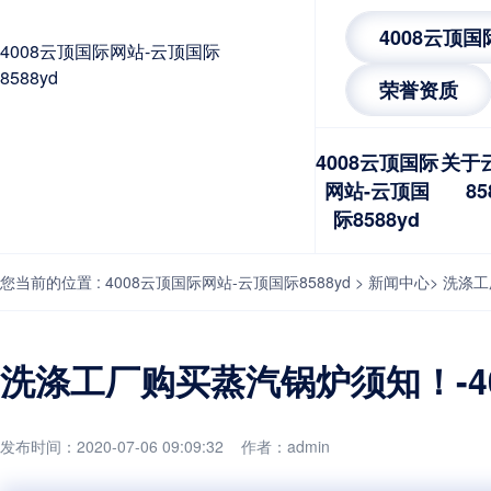
4008云顶
4008云顶国际网站-云顶国际
8588yd
荣誉资质
4008云顶国际
关于
网站-云顶国
85
际8588yd
您当前的位置 :
4008云顶国际网站-云顶国际8588yd
>
新闻中心
>
洗涤工
洗涤工厂购买蒸汽锅炉须知！-4
发布时间：2020-07-06 09:09:32 作者：admin