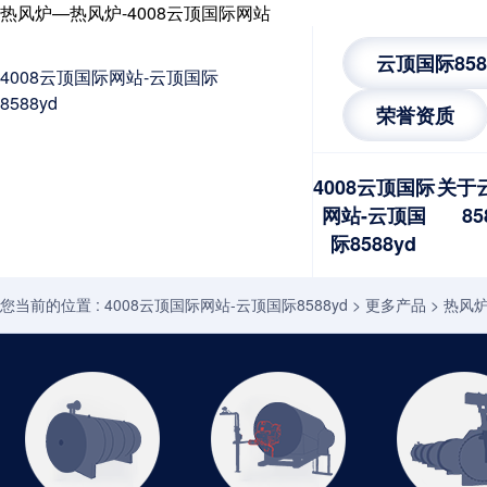
热风炉—热风炉-4008云顶国际网站
云顶国际85
4008云顶国际网站-云顶国际
8588yd
荣誉资质
4008云顶国际
关于
网站-云顶国
85
际8588yd
您当前的位置 :
4008云顶国际网站-云顶国际8588yd
>
更多产品
>
热风