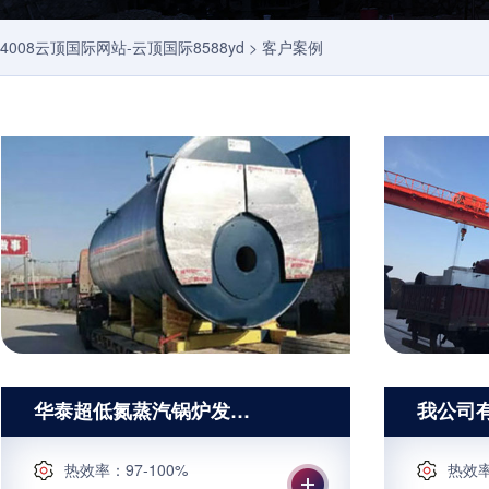
4008云顶国际网站-云顶国际8588yd
>
客户案例
华泰超低氮蒸汽锅炉发往新疆，大显身手！
热效率：97-100%
热效率