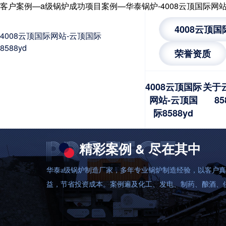
客户案例—a级锅炉成功项目案例—华泰锅炉-4008云顶国际网
4008云顶
4008云顶国际网站-云顶国际
8588yd
荣誉资质
4008云顶国际
关于
网站-云顶国
85
际8588yd
精彩案例 & 尽在其中
华泰a级锅炉制造厂家，多年专业锅炉制造经验，以客户真
益，节省投资成本。案例遍及化工、发电、制药、酿酒、