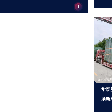
华泰
场新