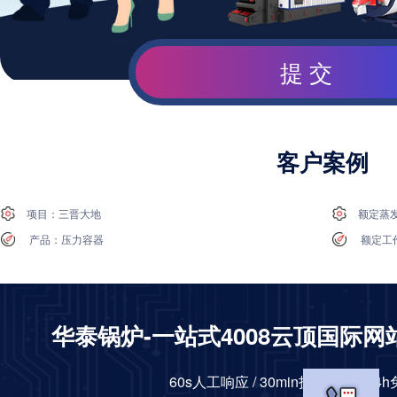
客户案例
项目：三晋大地
额定蒸发
产品：压力容器
额定工作
华泰锅炉-一站式4008云顶国际
60s人工响应 / 30min技术答复 / 2