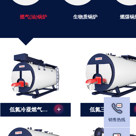
燃气(油)锅炉
生物质锅炉
燃煤锅
低氮冷凝燃气热水锅炉
低氮三回程燃气热水锅炉
销售热线