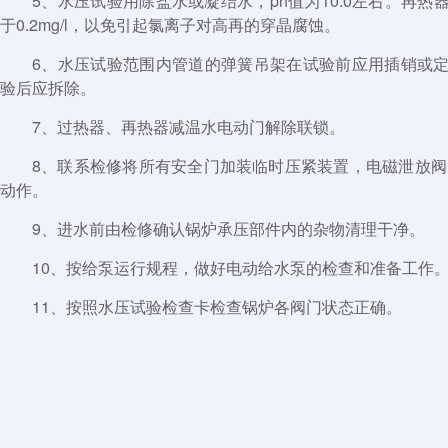
5、水压试验用除盐水或凝结水，ph值为10.0左右。再
于0.2mg/l，以免引起氯离子对高再的穿晶腐蚀。
6、水压试验范围内管道的弹簧吊架在试验前应用插销或
验后应拆除。
7、过热器、再热器减温水电动门解除联锁。
8、联系检修将所有安全门加装临时压紧装置，电磁泄放阀
动作。
9、进水前由检修确认锅炉承压部件内的杂物清理干净。
10、按给泵运行规程，做好电动给水泵的检查和准备工作
11、按照水压试验检查卡检查锅炉各阀门状态正确。