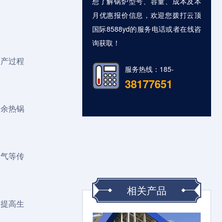
想了解锅炉型号、容量、成本及本
月优惠报价信息，欢迎您拨打云顶
国际8588yd的服务电话或者在线咨
询获取！
生产过程
服务热线：185-
38177651
式余热锅
燃气等传
相关产品
，提高生