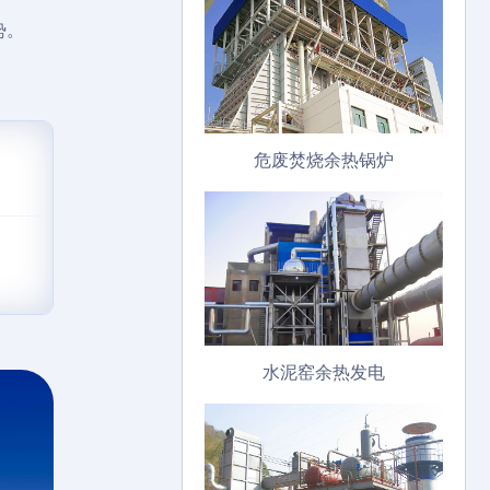
势。
危废焚烧余热锅炉
水泥窑余热发电