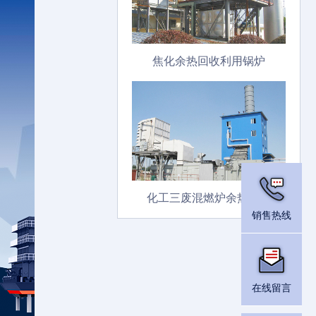
焦化余热回收利用锅炉
化工三废混燃炉余热锅炉
销售热线
在线留言