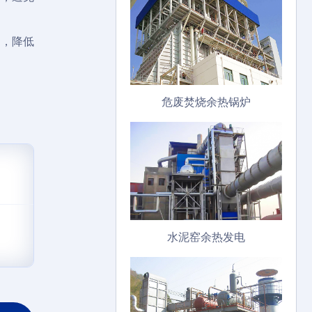
数，降低
危废焚烧余热锅炉
水泥窑余热发电