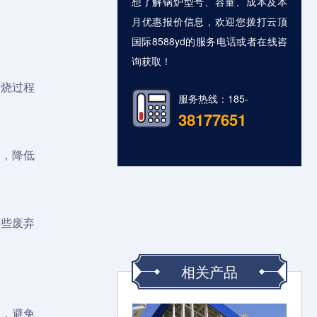
想了解锅炉型号、容量、成本及本
月优惠报价信息，欢迎您拨打云顶
国际8588yd的服务电话或者在线咨
询获取！
燃烧过程
服务热线：185-
38177651
质，降低
这些废弃
相关产品
内，避免