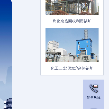
焦化余热回收利用锅炉
化工三废混燃炉余热锅炉
销售热线