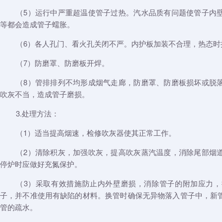
（5）运行中严重超温使管子过热。汽水品质有问题使管子内
等都会造成管子蠕胀。
（6）各人孔门、看火孔关闭不严。内护板加装不合理，热态时
（7）防磨罩、防磨板开焊。
（8）管排排列不均形成烟气走廊，防磨罩、防磨板损坏或脱
吹灰不当，造成管子磨损。
3.处理方法：
（1）适当提高烟速，检修吹灰器使其正常工作。
（2）清除积灰，加强吹灰，提高吹灰蒸汽温度，消除尾部烟
停炉时应做好充氮保护。
（3）采取有效措施防止内外壁磨损，消除管子的附加应力
子，并不准使用有缺陷的材料。换管时确保无异物落入管子中，新
管的疏水。