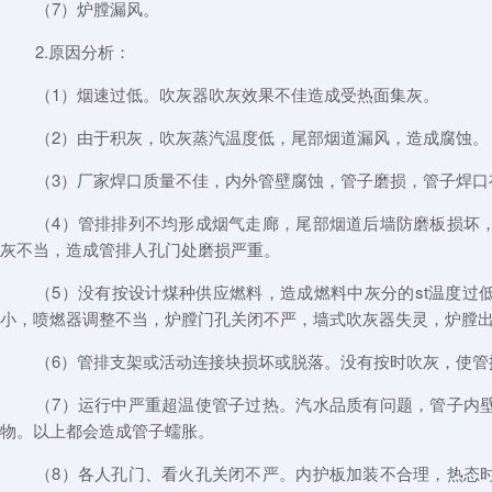
（7）炉膛漏风。
2.原因分析：
（1）烟速过低。吹灰器吹灰效果不佳造成受热面集灰。
（2）由于积灰，吹灰蒸汽温度低，尾部烟道漏风，造成腐蚀。
（3）厂家焊口质量不佳，内外管壁腐蚀，管子磨损，管子焊口
（4）管排排列不均形成烟气走廊，尾部烟道后墙防磨板损坏
灰不当，造成管排人孔门处磨损严重。
（5）没有按设计煤种供应燃料，造成燃料中灰分的st温度过
小，喷燃器调整不当，炉膛门孔关闭不严，墙式吹灰器失灵，炉膛
（6）管排支架或活动连接块损坏或脱落。没有按时吹灰，使管
（7）运行中严重超温使管子过热。汽水品质有问题，管子内
物。以上都会造成管子蠕胀。
（8）各人孔门、看火孔关闭不严。内护板加装不合理，热态