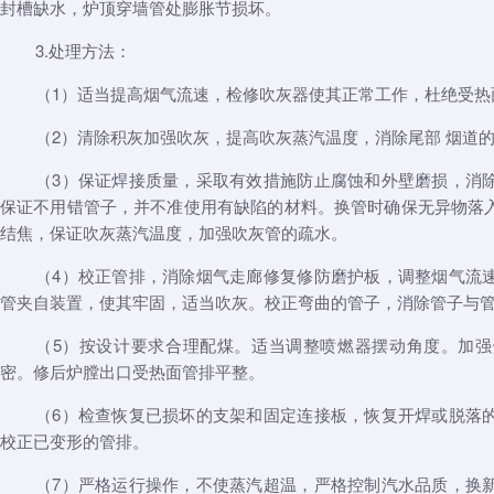
封槽缺水，炉顶穿墙管处膨胀节损坏。
3.处理方法：
（1）适当提高烟气流速，检修吹灰器使其正常工作，杜绝受热
（2）清除积灰加强吹灰，提高吹灰蒸汽温度，消除尾部 烟道
（3）保证焊接质量，采取有效措施防止腐蚀和外壁磨损，消
保证不用错管子，并不准使用有缺陷的材料。换管时确保无异物落
结焦，保证吹灰蒸汽温度，加强吹灰管的疏水。
（4）校正管排，消除烟气走廊修复修防磨护板，调整烟气流
管夹自装置，使其牢固，适当吹灰。校正弯曲的管子，消除管子与
（5）按设计要求合理配煤。适当调整喷燃器摆动角度。加
密。修后炉膛出口受热面管排平整。
（6）检查恢复已损坏的支架和固定连接板，恢复开焊或脱落
校正已变形的管排。
（7）严格运行操作，不使蒸汽超温，严格控制汽水品质，换