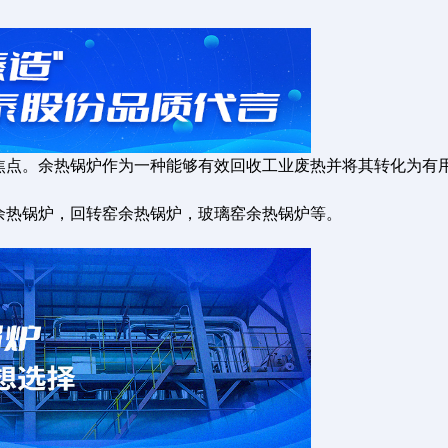
焦点。余热锅炉作为一种能够有效回收工业废热并将其转化为有
余热锅炉，回转窑余热锅炉，玻璃窑余热锅炉等。