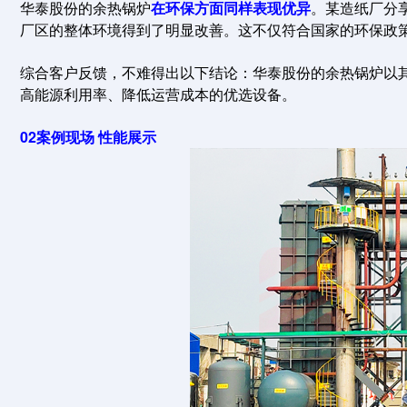
华泰股份的余热锅炉
在环保方面同样表现优异
。某造纸厂分
厂区的整体环境得到了明显改善。这不仅符合国家的环保政策
综合客户反馈，不难得出以下结论：华泰股份的余热锅炉以
高能源利用率、降低运营成本的优选设备。
02案例现场 性能展示