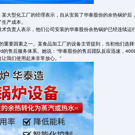
。某大型化工厂的经理表示，自从安装了华泰股份的余热锅炉后
了生产成本。
技术负责人表示，他们公司安装的华泰股份余热锅炉已经连续运
的重要因素之一。某食品加工厂的设备主管提到，当初他们选择
d的售后服务体系。她说：“华泰股份的售后团队反应迅速，400
让我们使用起来非常放心。”