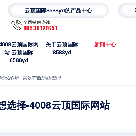
云顶国际8588yd的产品中心
4008云顶国际网
关于云顶国际
新闻中心
站-云顶国际
8588yd
8588yd
泰余热锅炉：高效节能的理想选择
选择-4008云顶国际网站