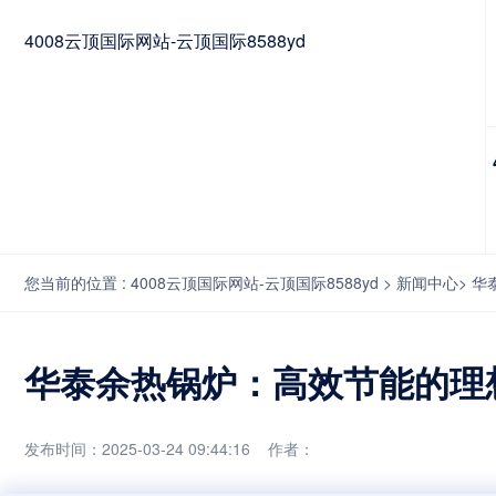
4008云顶国际网站-云顶国际8588yd
您当前的位置 :
4008云顶国际网站-云顶国际8588yd
>
新闻中心
>
华
华泰余热锅炉：高效节能的理想
发布时间：2025-03-24 09:44:16 作者：