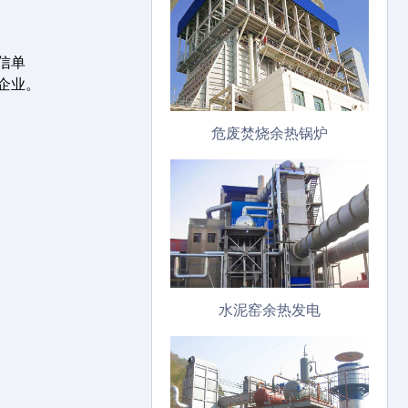
信单
企业。
危废焚烧余热锅炉
水泥窑余热发电