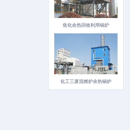
焦化余热回收利用锅炉
化工三废混燃炉余热锅炉