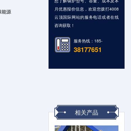
想了解锅炉型号、容量、成本及本
月优惠报价信息，欢迎您拨打4008
保能源
云顶国际网站的服务电话或者在线
咨询获取！
服务热线：185-
38177651
相关产品