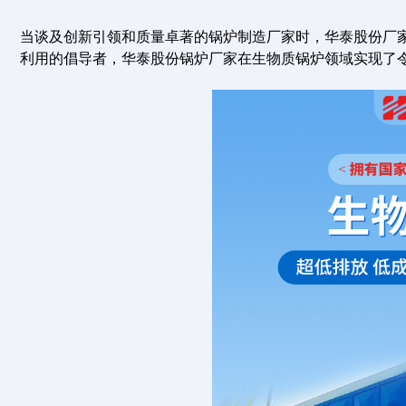
当谈及创新引领和质量卓著的锅炉制造厂家时，华泰股份厂
利用的倡导者，华泰股份锅炉厂家在生物质锅炉领域实现了