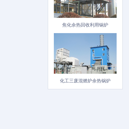
焦化余热回收利用锅炉
化工三废混燃炉余热锅炉