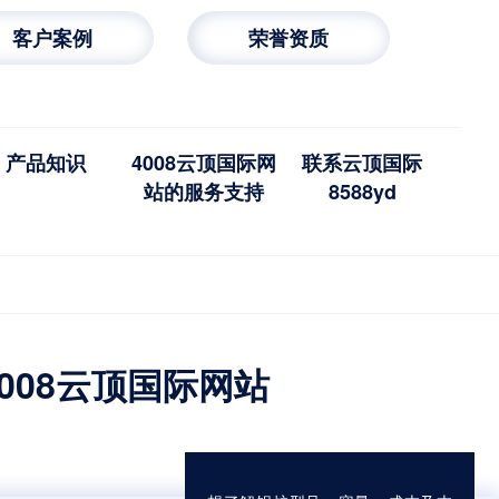
客户案例
荣誉资质
产品知识
4008云顶国际网
联系云顶国际
站的服务支持
8588yd
008云顶国际网站