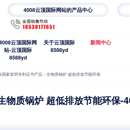
4008云顶国际网站的产品中心
4008云顶国际网
关于云顶国际
新闻中心
站-云顶国际
8588yd
8588yd
有国家发明专利证书产品：生物质锅炉 超低排放节能环保
物质锅炉 超低排放节能环保-4