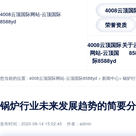
4008云顶
4008云顶国际网站-云顶国际
8588yd
荣誉资质
4008云顶国际
关于
网站-云顶国
85
际8588yd
您当前的位置 :
4008云顶国际网站-云顶国际8588yd
>
新闻中心
>
锅炉行
锅炉行业未来发展趋势的简要分析
发布时间：2020-08-14 15:02:45 作者：admin