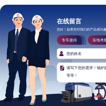
在线留言
您好！如果您对我们的产品感兴
专车接待
实地考