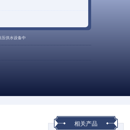
恒压供水设备中
相关产品