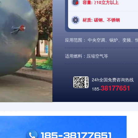
容量: ≥10立方以上
材质: 碳钢、不锈钢
应用范围：
中央空调、锅炉、变频、
适用燃料：
压缩空气等
24h全国免费咨询热线
38177651
185-
上门安装